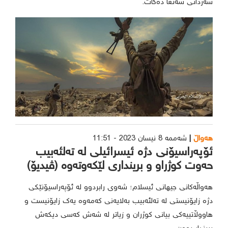
سەردانی سەنعا دەکات.
هەواڵ
شەممە 8 نیسان 2023 - 11:51
ئۆپەراسیۆنی دژە ئیسرائیلی لە تەلئەبیب
حەوت کوژراو و برینداری لێکەوتەوە (ڤیدیۆ)
هەواڵەکانی جیهانی ئیسلام؛ شەوی رابردوو لە ئۆپەراسیۆنێکی
دژە زایۆنیستی لە تەلئەبیب بەلایەنی کەمەوە یەک زایۆنیست و
هاووڵاتییەکی بیانی کوژران و زیاتر لە شەش کەسی دیکەش