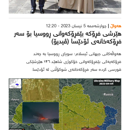
هەواڵ
چوارشەممە 5 نیسان 2023 - 12:20
هێرشی فڕۆکە بێفڕۆکەوانی ڕووسیا بۆ سەر
فڕۆکەخانەی ئۆدێسا (ڤیدیۆ)
هەواڵەکانی جیهانی ئیسلام؛ سوپای ڕووسیا بە چەند
فڕۆکەیەکی بێفڕۆکەوانی خۆکوژی شاهێد ١٣٦ هێرشێکی
قورسی کردە سەر فڕۆکەخانەی شوکۆڵنی لە ئۆدێسا.