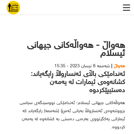
هەواڵ - هەواڵەکانی جیهانی
ئیسلام
هەواڵ
شەممە 8 نیسان 2023 - 15:35
ئەندامێکی باڵای ئەنسارولڵا ڕایگەیاند:
کشانەوەی ئیمارات لە یەمەن
دەستیپێکردوە
هەواڵەکانی جیهانی ئیسلام؛ ئەندامێکی نووسینگەی سیاسی
بزووتنەوەی ئەنسارولڵا بەیانی ئەمڕۆ (شەممە) رایگەیاند کە
ئیماراتی یەکگرتووی عەرەبی دەستی بە کشانەوە لە یەمەن
کردووە.