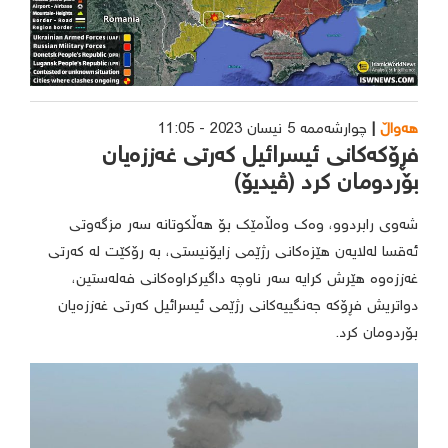
هەواڵ
چوارشەممە 5 نیسان 2023 - 11:05
فڕۆکەکانی ئیسرائیل کەرتی غەززەیان
بۆردومان کرد (ڤیدیۆ)
شەوی رابردوو، وەک وەڵامێک بۆ هەڵکوتانە سەر مزگەوتی
ئەقسا لەلایەن هێزەکانی رژێمی زایۆنیستی، بە رۆکێت لە کەرتی
غەززەوە هێرش کرایە سەر ناوچە داگیرکراوەکانی فەلەستین،
دواتریش فڕۆکە جەنگییەکانی رژێمی ئیسرائیل کەرتی غەززەیان
بۆردومان کرد.