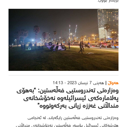
بریندار بوون.
هەواڵ
هەینی 7 نیسان 2023 - 14:13
وەزارەتی تەندروستیی فەڵەستین: “بەهۆی
پەلامارەکەی ئیسرائیلەوە نەخۆشخانەی
منداڵانی غەززە زیانی بەرکەوتووە”
وەزارەتی تەندروستیی فەڵەستین رایگەیاند، لە ئەنجامی
هێرشەکانی ئیسرائیل بۆسەر فەڵەستین نەخۆشخانەی منداڵانی