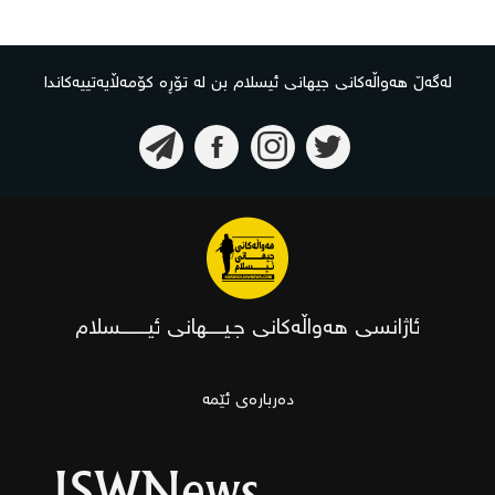
لەگەڵ هەواڵەکانی جیهانی ئیسلام بن لە تۆڕە کۆمەڵایەتییەکاندا
ئاژانسی هەواڵەکانی جـیـــــهانی ئیــــــــسلام
دەربارەی ئێمە
ISWNews