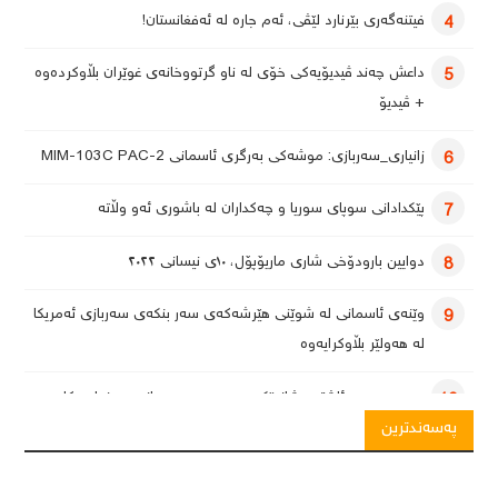
فیتنەگەری بێرنارد لێڤی، ئەم جارە لە ئەفغانستان!
4
داعش چەند ڤیدیۆیەکی خۆی لە ناو گرتووخانەی غوێران بڵاوکردەوە
5
+ ڤیدیۆ
زانیاری_سەربازی: موشەکی بەرگری ئاسمانی MIM-103C PAC-2
6
پێکدادانی سوپای سوریا و چەکداران لە باشوری ئەو وڵاتە
7
دوایین بارودۆخی شاری ماریۆپۆل، ١٠ی نیسانی ٢٠٢٢
8
وێنەی ئاسمانی لە شوێنی هێرشەکەی سەر بنکەی سەربازی ئەمریکا
9
لە هەولێر بڵاوکرایەوە
یەمەن بەرەو ئاشتی؛ شاندێکی سعوودیە سەردانی سەنعا دەکات
10
پەسەندترین