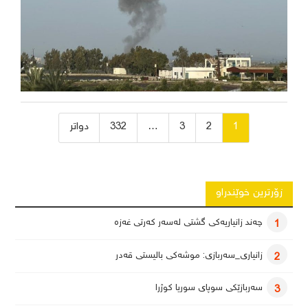
ژمارەی
1
2
3
…
332
دواتر
پەڕەی
بابەتەکان
زۆرترین خوێندراو
چەند زانیاریەکی گشتی لەسەر کەرتی غەزە
1
زانیاری_سەربازی: موشەکی بالیستی قەدر
2
سەربازێکی سوپای سوریا کوژرا
3