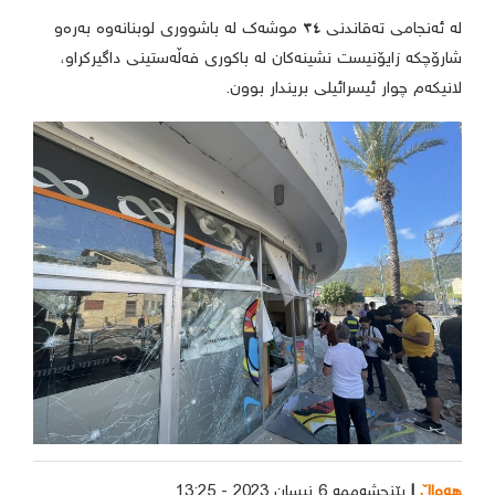
لە ئەنجامی تەقاندنی ٣٤ موشەک لە باشووری لوبنانەوە بەرەو
شارۆچکە زایۆنیست نشینەکان لە باکوری فەڵەستینی داگیرکراو،
لانیکەم چوار ئیسرائیلی بریندار بوون.
هەواڵ
پێنجشەممە 6 نیسان 2023 - 13:25