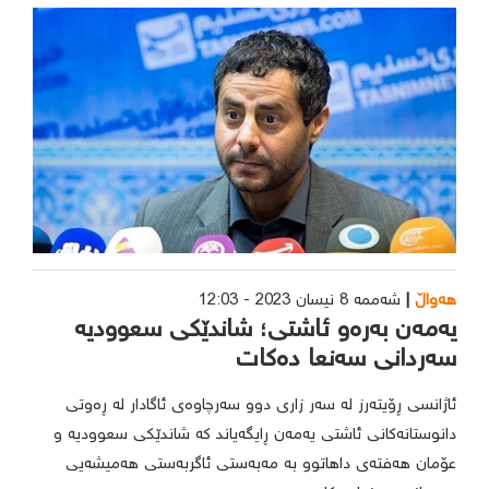
هەواڵ
شەممە 8 نیسان 2023 - 12:03
یەمەن بەرەو ئاشتی؛ شاندێکی سعوودیە
سەردانی سەنعا دەکات
ئاژانسی ڕۆیتەرز لە سەر زاری دوو سەرچاوەی ئاگادار لە ڕەوتی
دانوستانەکانی ئاشتی یەمەن ڕایگەیاند کە شاندێکی سعوودیە و
عۆمان هەفتەی داهاتوو بە مەبەستی ئاگربەستی هەمیشەیی