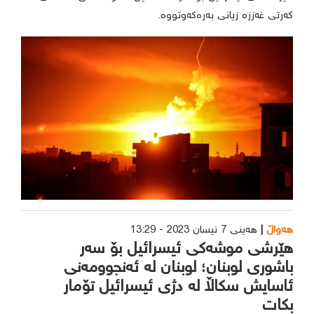
کەرتی غەززە زیانی بەرەکەوتووە.
هەواڵ
هەینی 7 نیسان 2023 - 13:29
هێرشی موشەکی ئیسرائیل بۆ سەر
باشوری لوبنان؛ لوبنان لە ئەنجوومەنی
ئاسایش سکاڵا لە دژی ئیسرائیل تۆمار
بکات