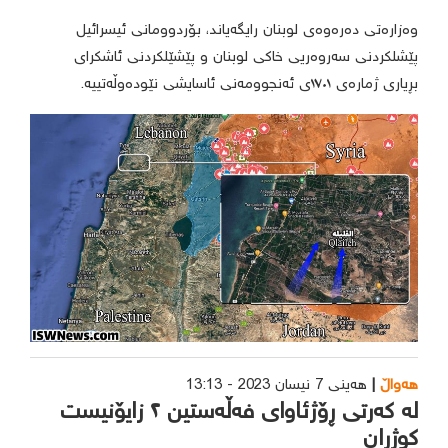
وەزارەتی دەرەوەی لوبنان رایگەیاند، بۆردوومانی ئیسرائیل
پێشلکردنی سەروەریی خاکی لوبنان و پێشێلکردنی ئاشکرای
بڕیاری ژمارەی ١٧٠١ی ئەنجوومەنی ئاسایشی نێودەوڵەتییە.
هەواڵ
هەینی 7 نیسان 2023 - 13:13
لە کەرتی ڕۆژئاوای فەڵەستین ٢ زایۆنیست
کوژران