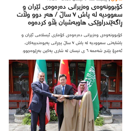
کۆبوونەوەی وەزیرانی دەرەوەی ئێران و
سعوودیە لە پاش ٧ ساڵ / هەر دوو وڵات
ڕاگەێندراوێکی هاوبەشیان بڵاو کردەوە
کۆبوونەوەی وەزیرانی دەرەوەی کۆماری ئیسلامی ئێران و
پاشایەتی سعوودیە لە پاش ٧ ساڵ پچڕانی پەیوەندییەکان،
ئەمڕۆ پێنج شەممە ٦ ی نیسان لە شاری پەکین بەڕێوەچوو.