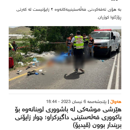
بە هۆی تەقەکردنی فەڵەستینییەکانەوە ٢ زایۆنیست لە کەرتی
ڕۆژئاوا کوژران.
هەواڵ
پێنجشەممە 6 نیسان 2023 - 18:44
هێرشی موشەکی لە باشووری لوبنانەوە بۆ
باکووری فەلەستینی داگیرکراو؛ چوار زایۆنی
بریندار بوون (ڤیدیۆ)