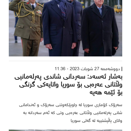
دووشەممە 27 شوبات 2023 - 11:36
بەشار ئەسەد: سەردانی شاندی پەرلەمانیی
وڵاتانی عەرەبی بۆ سوریا واتایەکی گرنگی
بۆ ئێمە هەیە
سەرۆک کۆماری سوریا لە چاوپێکەوتنی سەرۆک و ئەندامانی
شانی پەرلەمانیی وڵاتانی عەرەبی وتی کە ئەم سەردانە بە
واتای پاڵپشتییە لە گەلی سوریا