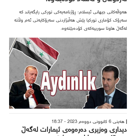
هەواڵەکانی جیهانی ئیسلام؛ ڕۆژنامەیەکی تورکی رایگەیاند کە
سەرۆک کۆماری تورکیا پێش هەڵبژاردنی سەرۆکایەتی ئەم وڵاتە
لەگەڵ هاوتا سورییەکەی کۆدەبێتەوە.
هەینی 6 کانوونی دووەم 2023 - 18:37
دیداری وەزیری دەرەوەی ئیمارات لەگەڵ