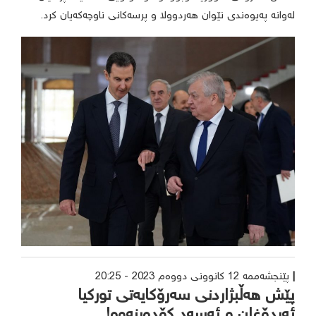
لەوانە پەیوەندی نێوان هەردوولا و پرسەکانی ناوچەکەیان کرد.
پێنجشەممە 12 کانوونی دووەم 2023 - 20:25
پێش هەڵبژاردنی سەرۆکایەتی تورکیا
ئەردۆغان و ئەسەد کۆدەبنەوە!