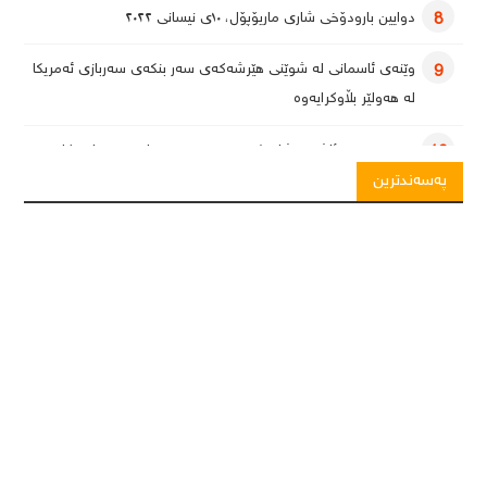
دوایین بارودۆخی شاری ماریۆپۆل، ١٠ی نیسانی ٢٠٢٢
8
وێنەی ئاسمانی لە شوێنی هێرشەکەی سەر بنکەی سەربازی ئەمریکا
9
لە هەولێر بڵاوکرایەوە
یەمەن بەرەو ئاشتی؛ شاندێکی سعوودیە سەردانی سەنعا دەکات
10
پەسەندترین