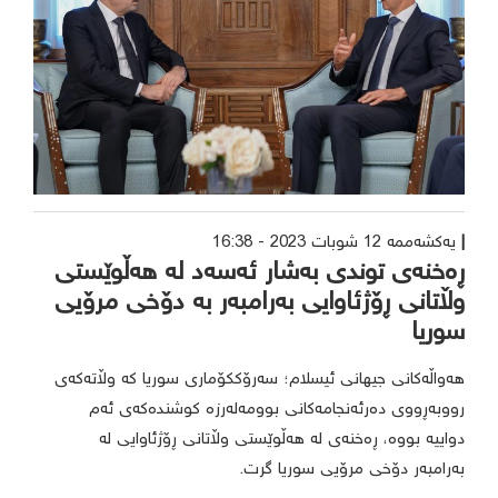
یەکشەممە 12 شوبات 2023 - 16:38
ڕەخنەی توندی بەشار ئەسەد لە هەڵوێستی
وڵاتانی ڕۆژئاوایی بەرامبەر بە دۆخی مرۆیی
سوریا
هەواڵەکانی جیهانی ئیسلام؛ سەرۆککۆماری سوریا کە وڵاتەکەی
رووبەڕووی دەرئەنجامەکانی بوومەلەرزە کوشندەکەی ئەم
دواییە بووە، ڕەخنەی لە هەڵوێستی وڵاتانی ڕۆژئاوایی لە
بەرامبەر دۆخی مرۆیی سوریا گرت.