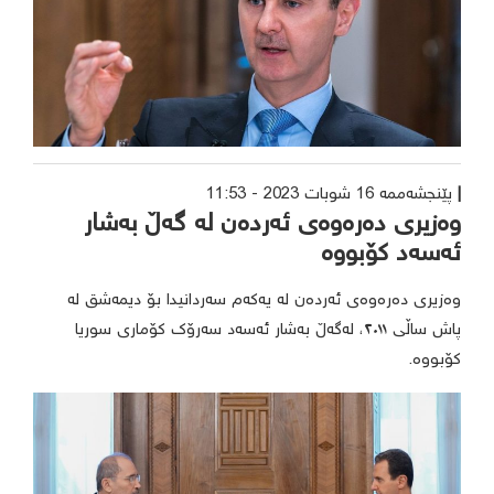
پێنجشەممە 16 شوبات 2023 - 11:53
وەزیری دەرەوەی ئەردەن لە گەڵ بەشار
ئەسەد کۆبووە
وەزیری دەرەوەی ئەردەن لە یەکەم سەردانیدا بۆ دیمەشق لە
پاش ساڵی ٢٠١١، لەگەڵ بەشار ئەسەد سەرۆک کۆماری سوریا
کۆبووە.