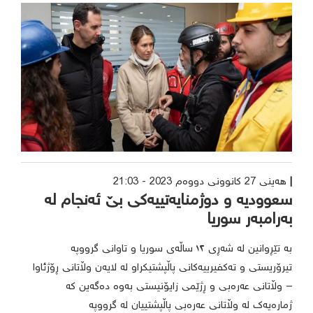
هەینی 27 کانوونی دووەم 2023 - 21:03
سعوودیە و دوژمنایەتییەکی بێ ئەنجام لە
بەرامبەر سوریا
بە تێڕوانین لە شەڕی ١٢ ساڵەی سوریا و تاوانی گرووپە
تیرۆریستی و تەکفیرییەکانی پاڵپشتیکراو لە لایەن وڵاتانی ڕۆژئاوا
– وڵاتانی عەرەبی و ڕژێمی زایۆنیستی بەوە دەگەین کە
ژمارەیەک لە وڵاتانی عەرەبی پاڵپشتییان لە گرووپە