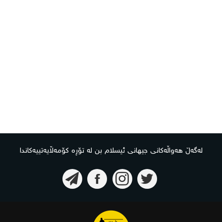
لەگەڵ هەواڵەکانی جیهانی ئیسلام بن لە تۆڕە کۆمەڵایەتییەکاندا