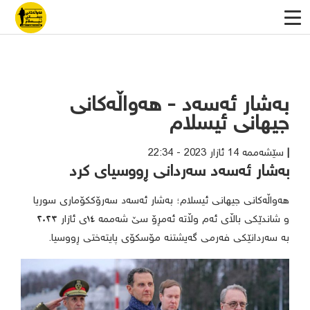
بەشار ئەسەد - هەواڵەکانی
جیهانی ئیسلام
سێشەممە 14 ئازار 2023 - 22:34
بەشار ئەسەد سەردانی ڕووسیای کرد
هەواڵەکانی جیهانی ئیسلام؛ بەشار ئەسەد سەرۆککۆماری سوریا
و شاندێکی باڵای ئەم وڵاتە ئەمڕۆ سێ شەممە ١٤ی ئازار ٢٠٢٣
بە سەردانێکی فەرمی گەیشتنە مۆسکۆی پایتەختی ڕووسیا.