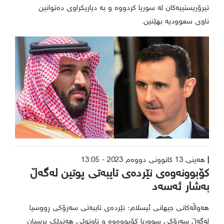
تیرۆریستییەکان لە سوریا کردووە و بە دیاریکراوی دەتوانین
ناوی سعوودیە بهێنین.
هەینی 13 کانوونی دووەم 2023 - 13:05
کۆبوونەوەی نێردەی تایبەتی پوتین لەگەڵ
بەشار ئەسەد
هەواڵەکانی جیهانی ئیسلام؛ نێردەی تایبەتی سەرۆکی ڕووسیا
لەگەڵ سەرۆکی سووریا کۆبووەوە و تاوتوێی هەندێک پرسیان