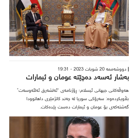
دووشەممە 20 شوبات 2023 - 19:31
بەشار ئەسەد دەچێتە عومان و ئیمارات
هەواڵەکانی جیهانی ئیسلام؛ ڕۆژنامەی “ئەلشەرق ئەلئەوسەت”
بڵاویکردەوە: سەرۆکی سوریا لە چەند کاتژمێری داهاتوودا
گەشتەکەی بۆ عومان و ئیمارات دەست پێدەکات.