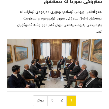
سەرۆکی سوریا لە دیمەشق
هەواڵەکانی جیهانی ئیسلام؛ وەزیری دەرەوەی ئیمارات لە
دیمەشق لەگەڵ سەرۆکی سوریا کۆبووەوە و سەبارەت
پەرەپێدانی پەیوەندییەکانی نێوان ئەم دوو وڵاتە گفتوگۆیان
کرد.
ژمارەی
1
2
3
دواتر
پەڕەی