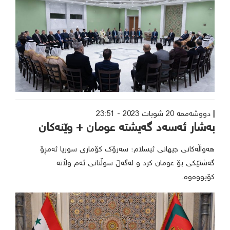
دووشەممە 20 شوبات 2023 - 23:51
بەشار ئەسەد گەیشتە عومان + وێنەکان
هەواڵەکانی جیهانی ئیسلام؛ سەرۆک کۆماری سوریا ئەمڕۆ
گەشتێکی بۆ عومان کرد و لەگەڵ سوڵتانی ئەم وڵاتە
کۆبووەوە.