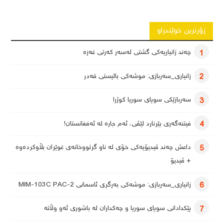
بابەتەکان
زۆرترین خوێندراو
چەند زانیاریەکی گشتی لەسەر کەرتی غەزە
1
زانیاری_سەربازی: موشەکی بالیستی قەدر
2
سەربازێکی سوپای سوریا کوژرا
3
فیتنەگەری بێرنارد لێڤی، ئەم جارە لە ئەفغانستان!
4
داعش چەند ڤیدیۆیەکی خۆی لە ناو گرتووخانەی غوێران بڵاوکردەوە
5
+ ڤیدیۆ
زانیاری_سەربازی: موشەکی بەرگری ئاسمانی MIM-103C PAC-2
6
پێکدادانی سوپای سوریا و چەکداران لە باشوری ئەو وڵاتە
7