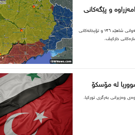
ەزراوە و پێگەکانی
هەواڵەکانی جیهانی ئیسلام؛ سوپای ڕووسیا بە فڕۆکەی بێفڕۆکەوانی شاهێد ١٣٦ و تۆپخانەکانی
ارەکانی خارکیڤ،
ووریا لە مۆسکۆ
ەی وەزیرانی بەرگری تورکیا،