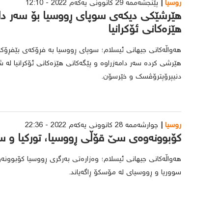
روسیا
پێنجشەممە 29 کانوونی یەکەم 2022 - 12:10
هێرشێکی دیکەی سوپای ڕووسیا بۆ سەر دام
هێزەکانی ئۆکرانیا
هێرشی کردە سەر دامەزراوە و پێگەکانی هێزەکانی ئۆکرانیا لە ش
دنیپرۆپترۆڤسک و خێرسۆن.
روسیا
چوارشەممە 28 کانوونی یەکەم 2022 - 22:36
کۆبوونەوەی سێ قۆڵی ڕووسیا، تورکیا و س
هەواڵەکانی جیهانی ئیسلام؛ وەزارەتی بەرگری ڕووسیا کۆبوونەو
سووریا و ڕووسیای لە مۆسکۆ ڕاگەیاند.