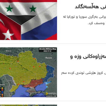
نی هەڵسەنگاند
انی بەرگری سوریا و تورکیا لە
” وەسف کرد.
زراوەکانی وزە و
ی کروز هێرشی توندی کردە سەر