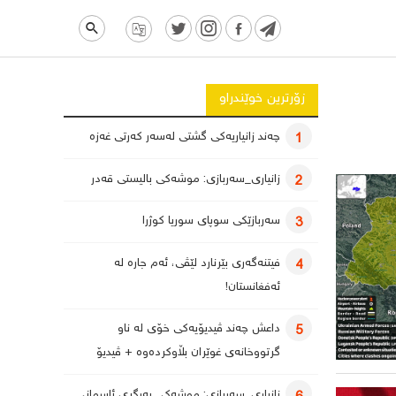
زۆرترین خوێندراو
چەند زانیاریەکی گشتی لەسەر کەرتی غەزە
1
زانیاری_سەربازی: موشەکی بالیستی قەدر
2
سەربازێکی سوپای سوریا کوژرا
3
فیتنەگەری بێرنارد لێڤی، ئەم جارە لە
4
ئەفغانستان!
داعش چەند ڤیدیۆیەکی خۆی لە ناو
5
گرتووخانەی غوێران بڵاوکردەوە + ڤیدیۆ
زانیاری_سەربازی: موشەکی بەرگری ئاسمانی