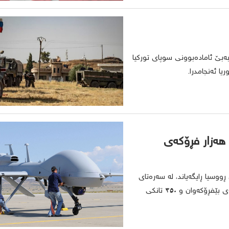
ەبێ ئامادەبوونی سوپای تورکیا
یا ئەنجامدرا.
هەزار فڕۆکەی
وسیا ڕایگەیاند، لە سەرەتای
دەستپێکردنی شەڕ لەگەڵ کیێڤ، ئەمریکا زیاتر لە ٥ هەزار فڕۆکەی بێفڕۆکەوان و ٣٥٠ تانکی