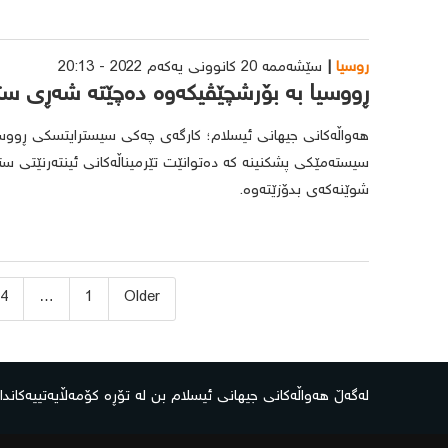
روسیا
سێشەممە 20 کانوونی یەکەم 2022 - 20:13
ڕووسیا بە بۆرشچێڤیکەوە دەچێتە شەڕی ست
هەواڵەکانی جیهانی ئیسلام؛ کارگەی چەکی سیسترایتسکی ڕووسی
سیستەمێکی پشکنینە کە دەتوانێت تێرمیناڵەکانی ئینتەرنێتی س
شوێنەکەی بدۆزێتەوە.
ژمارەی
4
…
1
Older
پەڕەی
بابەتەکان
لەگەڵ هەواڵەکانی جیهانی ئیسلام بن لە تۆڕە کۆمەڵایەتییەکاندا