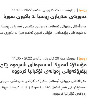
روسیا
چوارشەممە 28 کانوونی یەکەم 2022 - 11:18
دەوریەی سەربازی ڕوسیا لە باکوری سوریا
هەواڵەکانی جیهانی ئیسلام؛ دەوریەی پۆلیسی سەربازی ڕوسیا ب
لە ناوچەکانی ڕۆژهەڵاتی کۆبانێ (عەین ئەلعەرەب) لە باکوری سور
روسیا
دووشەممە 26 کانوونی یەکەم 2022 - 11:35
مۆسکۆ: ئەمریکا لە سەرەتای شەڕەوە پێنج 
بێفڕۆکەوانی ڕەوانەی ئۆکرانیا کردووە
هەواڵەکانی جیهانی ئیسلام؛ سەرۆک ئەرکانی هاوبەشی سوپای ڕو
ڕەوانەی ئۆکرانیا کردووە.