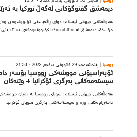
روسیا
هەینی 30 کانوونی یەکەم 2022 - 15:51
دیمەشق گفتوگۆکانی لەگەڵ تورکیا بە ئەرێ
هەواڵەکانی جیهانی ئیسلام؛ دوای ڕاگەیاندنی کۆبوونەوەی وەزیر
مۆسکۆ، دیمەشق لە بەیاننامەیەکدا کۆبوونەوەکەی بە “ئەرێنی
روسیا
پێنجشەممە 29 کانوونی یەکەم 2022 - 21:33
ئۆپەراسیۆنی مووشەکی ڕووسیا بۆسەر دامە
سیستەمەکانی بەرگری ئۆکرانیا + وێنەکان
هەواڵەکانی جیهانی ئیسلام؛ سوپای ڕووسیا بە دەیان مووشەک
دامەزراوەکانی وزە و سیستەمەکانی بەرگری سوپای ئۆکرانیا.