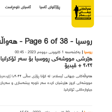
ڕۆژئاوای ئاسیا
ئاسیای ناوەڕاست
روسیا - Page 6 of 38 - هەواڵەکانی جیهانی ئیسلام
روسیا
یەکشەممە 1 کانوونی دووەم 2023 - 00:45
هێرشی مووشەکی ڕووسیا بۆ سەر ئۆکرانیا 
٢٠٢٢ + ڤیدیۆ
هەواڵەکانی جیهانی ئیس
مووشەکی کروز هێرشیان کردە سەر ناوچە پیشەسازی و سەربازی
جیاوازەکانی ئۆکرانیا.