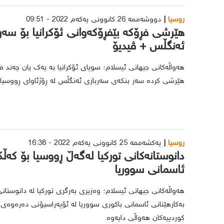
روسیا
دووشەممە 26 کانوونی یەکەم 2022 - 09:51
هێرشی فڕۆکە بێفڕۆکەوانی ئۆکرانیا بۆ سە
ئەنگڵس + ڤیدیۆ
هەواڵەکانی جیهانی ئیسلام؛ سوپای ئۆکرانیا بە یەک یان چەند 
هێرشی کردە سەر بنکەی سەربازی ئەنگڵس لە ڕۆژئاوای ڕووسیا.
روسیا
یەکشەممە 25 کانوونی یەکەم 2022 - 16:38
دانوستانەکانی تورکیا لەگەڵ ڕووسیا بۆ کەڵ
ئاسمانی سووریا
هەواڵەکانی جیهانی ئیسلام؛ وەزیری بەرگری تورکیا لە دانوستان
بەکارهێنانی ئاسمانی باکوری سووریا لە ئۆپەراسیۆنی دەرەوەی
کوردییەکان هەواڵی دایەوە.