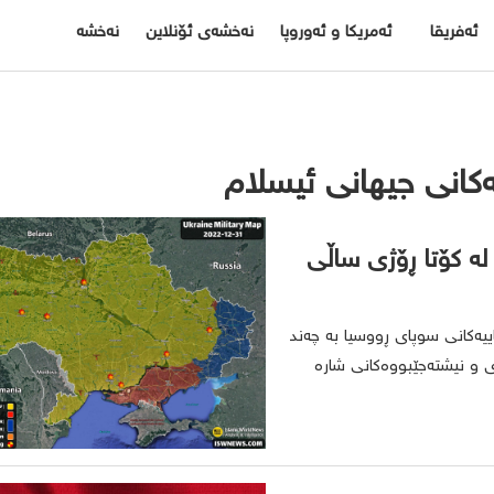
ئەفریقا
ئەمریکا و ئەوروپا
نەخشەی ئۆنلاین
نەخشە
لە کۆتا ڕۆژی ساڵی
لام؛ لە کۆتا ڕۆژی ساڵی ٢٠٢٢دا ژێردەریاییەکانی سوپای ڕووسیا بە چەند
 و نیشتەجێبووەکانی شارە