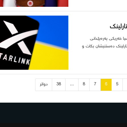
ارلینک
ا خەریکی پەرەپێدانی
تارلینک دەستنیشان بکات و
5
6
7
8
…
38
دواتر