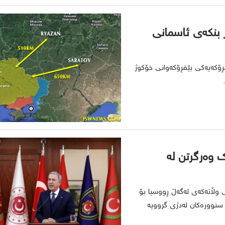
ر بنکەی ئاسمانی
فڕۆکەیەکی بێفڕۆکەوانی خۆکوژ
ک وەرگرتن لە
ی وڵاتەکەی لەگەڵ ڕووسیا بۆ
 سنوورەکان لەدژی گرووپە