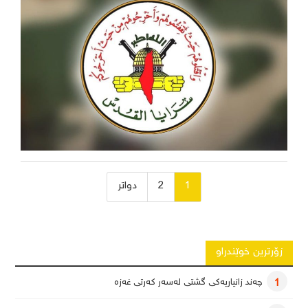
ژمارەی
1
2
دواتر
پەڕەی
بابەتەکان
زۆرترین خوێندراو
چەند زانیاریەکی گشتی لەسەر کەرتی غەزە
1