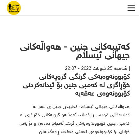
کەتیبەکانی جنین - هەواڵەکانی
جیهانی ئیسلام
شەممە 25 شوبات 2023 - 22:07
کۆبوونەوەیەکی گرنگی گروپەکانی
خۆڕاگری لە کەمپی جنین بۆ ئیدانەکردنی
کۆبوونەوەی عەقەبە
هەواڵەکانی جیهانی ئیسلام؛ کەتیبەی جنین ی سەر بە
کەتیبەکانی قودس ڕایگەیاند، ئەمشەو گروپەکانی خۆڕاگری لە
کەمپی جنین کۆبوونەوەیەکی گرنگ ئەنجام دەدەن و دژایەتی
خۆیان بۆ کۆبوونەوەی ئەمنی عەقەبە ڕادەگەیەنن.