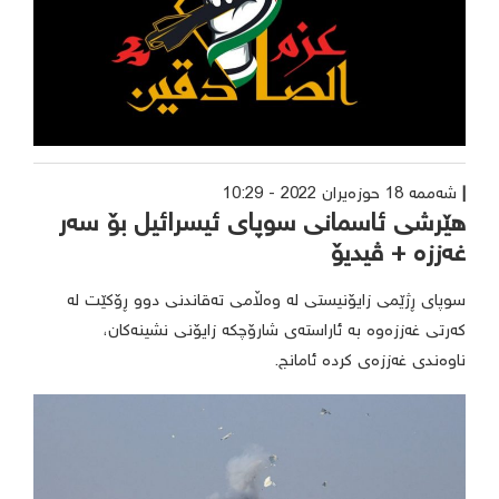
شەممە 18 حوزه‌یران 2022 - 10:29
هێرشی ئاسمانی سوپای ئیسرائیل بۆ سەر
غەززە + ڤیدیۆ
سوپای ڕژێمی زایۆنیستی لە وەڵامی تەقاندنی دوو ڕۆکێت لە
کەرتی غەززەوە بە ئاراستەی شارۆچکە زایۆنی نشینەکان،
ناوەندی غەززەی کردە ئامانج.