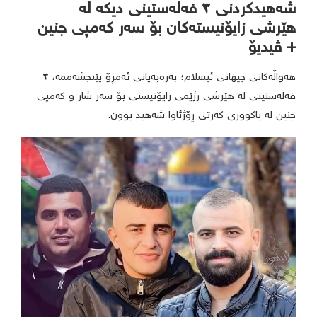
شەهیدکردنی ٣ فەلەستینی دیکە لە
هێرشی زایۆنیستەکان بۆ سەر کەمپی جنین
+ ڤیدیۆ
هەواڵەکانی جیهانی ئیسلام؛ بەرەبەیانی ئەمڕۆ پێنجشەممە، ٣
فەلەستینی لە هێرشی رژێمی زایۆنیستی بۆ سەر شار و کەمپی
جنین لە باکووری کەرتی ڕۆژئاوا شەهید بوون.