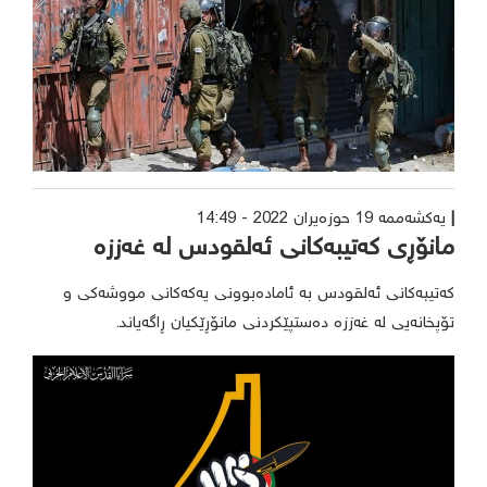
یەکشەممە 19 حوزه‌یران 2022 - 14:49
مانۆڕی کەتیبەکانی ئەلقودس لە غەززە
کەتیبەکانی ئەلقودس بە ئامادەبوونی یەکەکانی مووشەکی و
تۆپخانەیی لە غەززە دەستپێکردنی مانۆڕێکیان ڕاگەیاند.