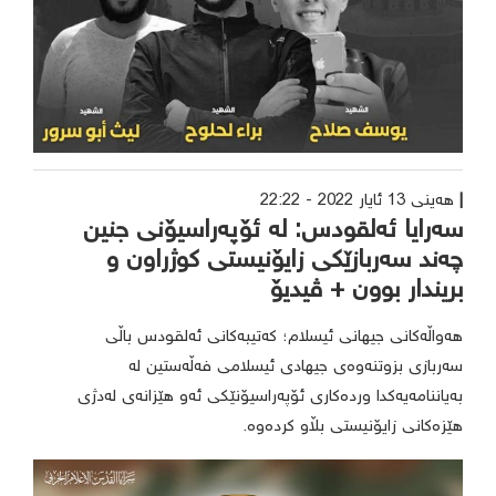
هەینی 13 ئایار 2022 - 22:22
سەرایا ئەلقودس: لە ئۆپەراسیۆنی جنین
چەند سەربازێکی زایۆنیستی کوژراون و
بریندار بوون + ڤیدیۆ
هەواڵەکانی جیهانی ئیسلام؛ کەتیبەکانی ئەلقودس باڵی
سەربازی بزوتنەوەی جیهادی ئیسلامی فەڵەستین لە
بەیاننامەیەکدا وردەکاری ئۆپەراسیۆنێکی ئەو هێزانەی لەدژی
هێزەکانی زایۆنیستی بڵاو کردەوە.