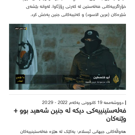
خۆڕاگرییەکانی فەلەستین لە کەرتی ڕۆژئاوا، لەوانە بێشەی
شێرەکان (عرین الاسود) و کەتیبەکانی جنین پەخش کرد.
دووشەممە 19 کانوونی یەکەم 2022 - 20:29
فەلەستینییەکی دیکە لە جنین شەهید بوو +
وێنەکان
هەواڵەکانی جیهانی ئیسلام؛ یەکێک لە هێزە فەلەستینییەکان