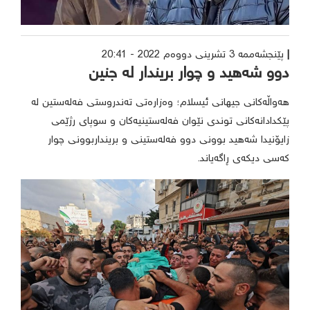
پێنجشەممە 3 تشرینی دووەم 2022 - 20:41
دوو شەهید و چوار بریندار لە جنین
هەواڵەکانی جیهانی ئیسلام؛ وەزارەتی تەندروستی فەلەستین لە
پێکدادانەکانی توندی نێوان فەلەستینیەکان و سوپای رژێمی
زایۆنیدا شەهید بوونی دوو فەلەستینی و برینداربوونی چوار
کەسی دیکەی ڕاگەیاند.