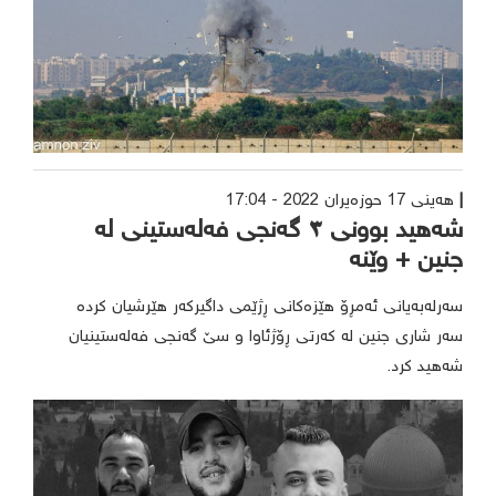
هەینی 17 حوزه‌یران 2022 - 17:04
شەهید بوونی ٣ گەنجی فەلەستینی لە
جنین + وێنە
سەرلەبەیانی ئەمڕۆ هێزەکانی ڕژێمی داگیرکەر هێرشیان کردە
سەر شاری جنین لە کەرتی ڕۆژئاوا و سێ گەنجی فەلەستینیان
شەهید کرد.