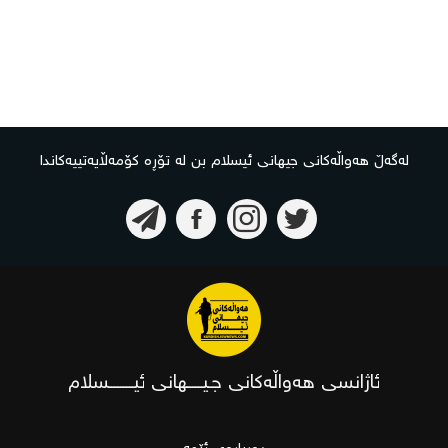
لەگەڵ هەواڵەکانی جیهانی ئیسلام بن لە تۆڕە کۆمەڵایەتییەکاندا
ئاژانسی هەواڵەکانی جـیـــــهانی ئیــــــــسلام