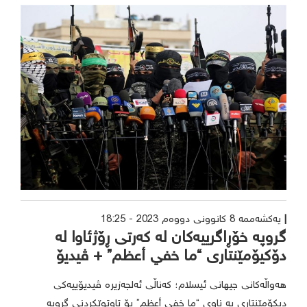
یەکشەممە 8 کانوونی دووەم 2023 - 18:25
گروپە خۆڕاگرییەکان لە کەرتی ڕۆژئاوا لە
دۆکیۆمێنتاری “ما خفي أعظم” + ڤیدیۆ
هەواڵەکانی جیهانی ئیسلام؛ کەناڵی ئەلجەزیرە ڤیدیۆییەکی
دیکۆمێنتاری بە ناوی “ما خفي أعظم” بۆ تاوتوێکردنی گروپە