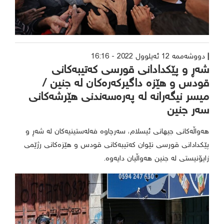
دووشەممە 12 ئەیلوول 2022 - 16:16
شەڕ و پێکدادانی قورسی کەتیبەکانی
قودس و هێزە داگیرکەرەکان لە جنین /
میسر نیگەرانە لە پەرەسەندنی هێرشەکانی
سەر جنین
هەواڵەکانی جیهانی ئیسلام، سەرچاوە فەلەستینیەکان لە شەڕ و
پێکدادانی قورسی نێوان کەتیبەکانی قودس و هێزەکانی رژێمی
زایۆنیستی لە جنین هەواڵیان دایەوە.