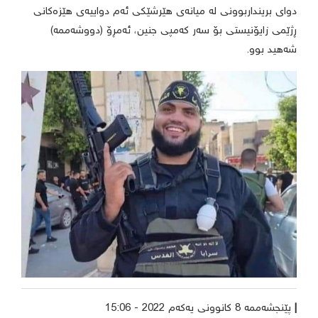
دوای برینداربوونی لە میانەی هێرشێکی ئەم دواییەی هێزەکانی
ڕژێمی زایۆنیستی بۆ سەر کەمپی جنین، ئەمڕۆ (دووشەممە)
شەهید بوو.
پێنجشەممە 8 کانوونی یەکەم 2022 - 15:06