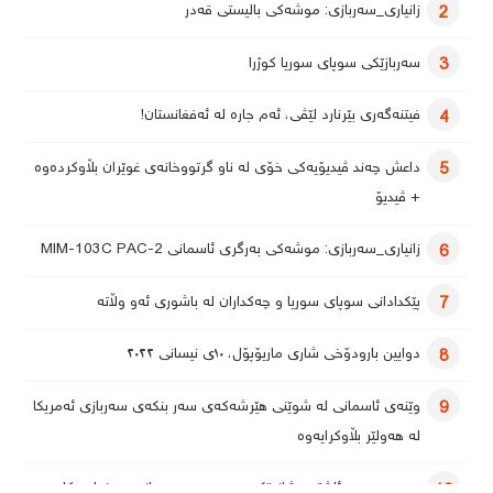
زانیاری_سەربازی: موشەکی بالیستی قەدر
2
سەربازێکی سوپای سوریا کوژرا
3
فیتنەگەری بێرنارد لێڤی، ئەم جارە لە ئەفغانستان!
4
داعش چەند ڤیدیۆیەکی خۆی لە ناو گرتووخانەی غوێران بڵاوکردەوە
5
+ ڤیدیۆ
زانیاری_سەربازی: موشەکی بەرگری ئاسمانی MIM-103C PAC-2
6
پێکدادانی سوپای سوریا و چەکداران لە باشوری ئەو وڵاتە
7
دوایین بارودۆخی شاری ماریۆپۆل، ١٠ی نیسانی ٢٠٢٢
8
وێنەی ئاسمانی لە شوێنی هێرشەکەی سەر بنکەی سەربازی ئەمریکا
9
لە هەولێر بڵاوکرایەوە
یەمەن بەرەو ئاشتی؛ شاندێکی سعوودیە سەردانی سەنعا دەکات
10