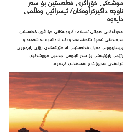
موشەکی خۆڕاگری فەلەستین بۆ سەر
ناوچە داگیرکراوەکان/ ئیسرائیل وەڵامی
دایەوە
هەواڵەکانی جیهانی ئیسلام؛ گرووپەکانی خۆڕاگری فەلەستین
بەرەبەیانی ئەمڕۆ پێنجشەممە وەک کاردانەوە بە شەهید و
برینداربوونی دەیان فەلەستینی لە هێرشەکەی ڕۆژی رابردووی
رژێمی زایۆنیستی بۆ سەر نابلوس، چەندین مووشەکیان
ئاراستەی سدیرۆت و عەسقەلان کردەوە.