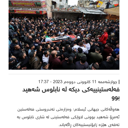
چوارشەممە 11 کانوونی دووەم 2023 - 17:37
فەلەستینییەکی دیکە لە نابلوس شەهید
بوو
هەواڵەکانی جیهانی ئیسلام؛ وەزارەتی تەندروستی فەلەستین
ئەمڕۆ شەهید بوونی لاوێکی فەلەستینی لە شاری نابلوس بە
تەقەی هێزە زایۆنیستییەکان ڕاگەیاند.