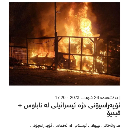
یەکشەممە 26 شوبات 2023 - 17:20
ئۆپەراسیۆنی دژە ئیسرائیلی لە نابلوس +
ڤیدیۆ
هەواڵەکانی جیهانی ئیسلام؛ لە ئەنجامی ئۆپەراسیۆنی