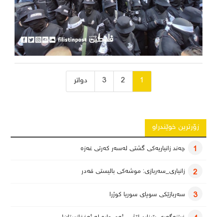
ژمارەی
1
2
3
دواتر
پەڕەی
بابەتەکان
زۆرترین خوێندراو
چەند زانیاریەکی گشتی لەسەر کەرتی غەزە
1
زانیاری_سەربازی: موشەکی بالیستی قەدر
2
سەربازێکی سوپای سوریا کوژرا
3