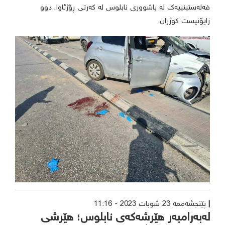
فەلەستینییەک لە باشووری نابلوس لە کەرتی ڕۆژئاوا، دوو
زایۆنیست کوژران.
پێنجشەممە 23 شوبات 2023 - 11:16
لەبەرامبەر هێرشەکەی نابلوس؛ هێرشی