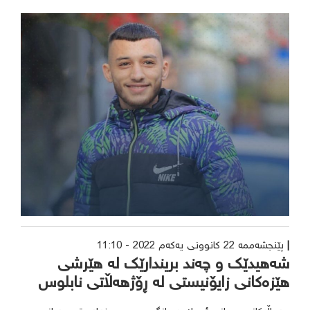
پێنجشەممە 22 کانوونی یەکەم 2022 - 11:10
شەهیدێک و چەند بریندارێک لە هێرشی
هێزەکانی زایۆنیستی لە ڕۆژهەڵاتی نابلوس