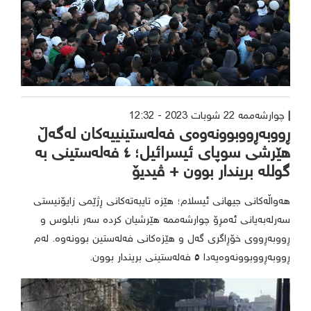
چوارشەممە 22 شوبات 2023 - 12:32
ڕووبەڕووبوونەوەی فەلەستینییەکان لەگەڵ
هێرشی سوپای ئیسرائیل؛ ٤ فەلەستینی بە
گوللە بریندار بوون + ڤیدیۆ
هەواڵەکانی جیهانی ئیسلام؛ هێزە تایبەتەکانی ڕژێمی زایۆنیستی
سەرلەبەیانی ئەمڕۆ چوارشەممە هێرشیان کردە سەر نابلوس و
ڕووبەڕووی خۆڕاگری گەل و هێزەکانی فەلەستین بوونەوە. لەم
ڕووبەڕووبوونەوەیەدا ٥ فەلەستینی بریندار بوون.