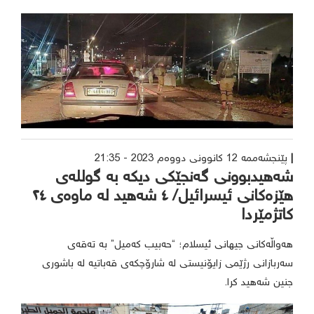
پێنجشەممە 12 کانوونی دووەم 2023 - 21:35
شەهیدبوونی گەنجێکی دیکە بە گوللەی
هێزەکانی ئیسرائیل/ ٤ شەهید لە ماوەی ٢٤
کاتژمێردا
هەواڵەکانی جیهانی ئیسلام؛ “حەبیب کەمیل” بە تەقەی
سەربازانی رژێمی زایۆنیستی لە شارۆچکەی قەباتیە لە باشوری
جنین شەهید کرا.