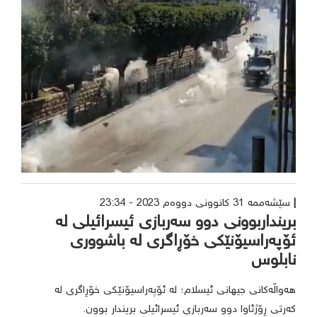
سێشەممە 31 کانوونی دووەم 2023 - 23:34
برینداربوونی دوو سەربازی ئیسرائیلی لە
ئۆپەراسیۆنێکی خۆڕاگری لە باشووری
نابلوس
هەواڵەکانی جیهانی ئیسلام؛ لە ئۆپەراسیۆنێکی خۆڕاگری لە
کەرتی ڕۆژئاوا دوو سەربازی ئیسرائیلی بریندار بوون.