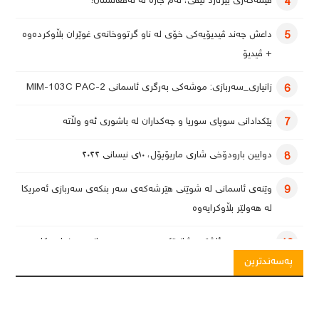
فیتنەگەری بێرنارد لێڤی، ئەم جارە لە ئەفغانستان!
4
داعش چەند ڤیدیۆیەکی خۆی لە ناو گرتووخانەی غوێران بڵاوکردەوە
5
+ ڤیدیۆ
زانیاری_سەربازی: موشەکی بەرگری ئاسمانی MIM-103C PAC-2
6
پێکدادانی سوپای سوریا و چەکداران لە باشوری ئەو وڵاتە
7
دوایین بارودۆخی شاری ماریۆپۆل، ١٠ی نیسانی ٢٠٢٢
8
وێنەی ئاسمانی لە شوێنی هێرشەکەی سەر بنکەی سەربازی ئەمریکا
9
لە هەولێر بڵاوکرایەوە
یەمەن بەرەو ئاشتی؛ شاندێکی سعوودیە سەردانی سەنعا دەکات
10
پەسەندترین