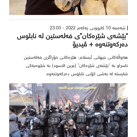
شەممە 10 کانوونی یەکەم 2022 - 23:03
“بێشەی شێرەکان”ی فەلەستین لە نابلوس
دەرکەوتنەوە + ڤیدیۆ
هەواڵەکانی جیهانی ئیسلام؛ هێزەکانی خۆڕاگری فەلەستین
ناسراو بە “بێشەی شێرەکان” (عرین الاسود) بە شێوەیەکی
شایستە لە بەشی کۆنی نابلوس دەرکەوتنەوە.