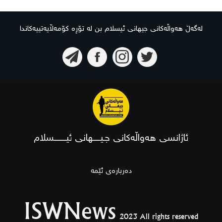
لەگەڵ هەواڵەکانی جیهانی ئیسلام بن لە تۆڕە کۆمەڵایەتییەکاندا
ئاژانسی هەواڵەکانی جـیـــــهانی ئیــــــــسلام
دەربارەی ئێمە
ISWNews
2023 All rights reserved