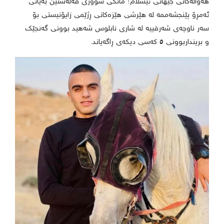
هەواڵەکانی جیهانی ئیسلام؛ مانگی سووری فەلەستین بەیانی
ئەمڕۆ پێنجشەممە لە هێرشی هێزەکانی ڕژێمی زایۆنیستی بۆ
سەر ناوچەی شەرقییە لە شاری نابلوس شەهید بوونی گەنجێک
و برینداربوونی ٥ کەسی دیکەی ڕاگەیاند.