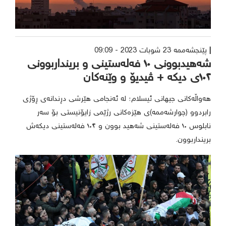
پێنجشەممە 23 شوبات 2023 - 09:09
شەهیدبوونی ١٠ فەلەستینی و برینداربوونی
١٠٢ی دیکە + ڤیدیۆ و وێنەکان
هەواڵەکانی جیهانی ئیسلام؛ لە ئەنجامی هێرشی دڕندانەی ڕۆژی
رابردوو (چوارشەممە)ی هێزەکانی رژێمی زایۆنیستی بۆ سەر
نابلوس ١٠ فەلەستینی شەهید بوون و ١٠٢ فەلەستینی دیکەش
برینداربوون.