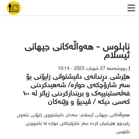
نابلوس - هەواڵەکانی جیهانی
ئیسلام
دووشەممە 27 شوبات 2023 - 10:14
هێرشی دڕندانەی دانیشتوانی زایۆنی بۆ
سەر شارۆچکەی حوارە/ شەهیدکردنی
فەلەستینییەک و بریندارکردنی زیاتر لە ١٠٠
کەسی دیکە / ڤیدیۆ و وێنەکان
هەواڵەکانی جیهانی ئیسلام؛ سەدان دانیشتووی زایۆنی شەوی
ڕابردوو هێرشیان کردە سەر شارۆچکەی حوارە لە باشووری
نابلوس.